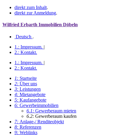
direkt zum Inhalt
.
direkt zur Anmeldung
.
Wilfried Erbarth Immobilien Döbeln
Deutsch
.
1.:
Impressum
.
|
2.:
Kontakt
.
1.:
Impressum
.
|
2.:
Kontakt
.
1:
Startseite
2:
Über uns
3:
Leistungen
4:
Mietangebote
5:
Kaufangebote
6:
Gewerbeimmobilien
6.1:
Gewerberaum mieten
6.2:
Gewerberaum kaufen
7:
Anlage-/ Renditeobjekt
8:
Referenzen
9:
Weblinks